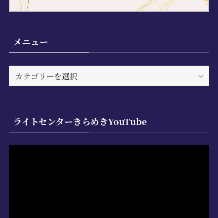
メニュー
メ
ニ
ュ
ー
ライトセンターきらめきYouTube
動
画
プ
レ
ー
ヤ