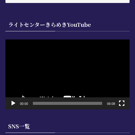
ニ
ュ
ー
ライトセンターきらめきYouTube
動
画
プ
レ
ー
ヤ
ー
00:00
06:08
SNS一覧